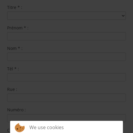
Titre
*
:
Prénom
*
:
Nom
*
:
Tél
*
:
Rue :
Numéro :
We use cookies
Code postal :