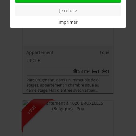
Je refuse
Imprimer
Appartement
Loué
UCCLE
58 m²
1
1
Parc Brugmann, dans un immeuble de 6
étages, appartement 1 chambre situé au
4ème étage. Hall d'entrée avec vestiair...