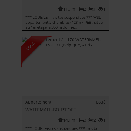
110 m²
2
1
1
*** LOUE/LET - visites suspendues *** WSL -
appartement 2 chambres (128 m² PEB), situé
au 1er étage, à 350 m du mé...
Appartement
Loué
WATERMAEL-BOITSFORT
149 m²
3
2
1
*** LOUE - visites suspendues *** Très bel