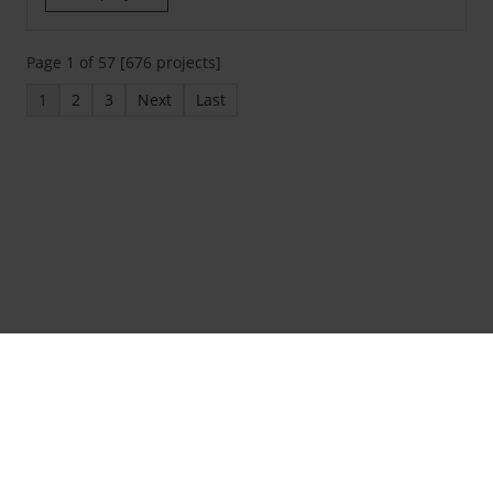
Page 1 of 57 [676 projects]
1
2
3
Next
Last
Textes copyright © IMMOFOX
Design et code source copyright © Omnicasa
Clause de non-responsabilité
-
Protection vie privée &
RGPD