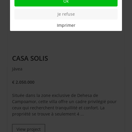
Ok
Je refuse
Imprimer
CASA SOLIS
Jávea
€ 2.050.000
Située dans la zone exclusive de Dehesa de
Campoamor, cette villa offre un cadre privilégié pour
ceux qui recherchent tranquillité et confort. La
propriété se trouve à seulement 4 ...
View project