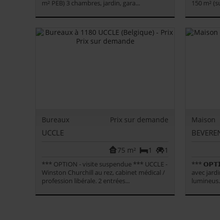
m² PEB) 3 chambres, jardin, gara...
150 m² (s
Bureaux
Prix sur demande
Maison
UCCLE
BEVEREN
75 m²
1
1
*** OPTION - visite suspendue *** UCCLE -
*** 𝗢𝗣𝗧
Winston Churchill au rez, cabinet médical /
avec jard
profession libérale. 2 entrées...
lumineus.