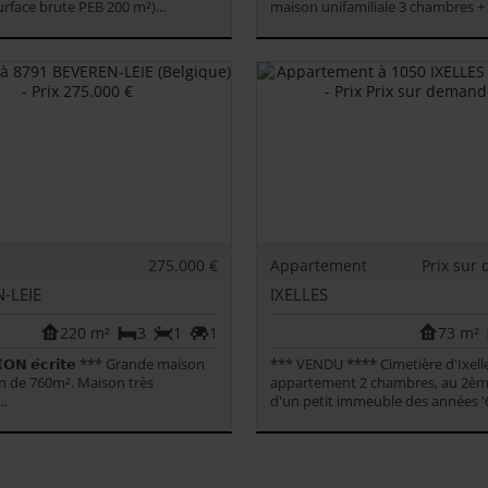
urface brute PEB 200 m²)...
maison unifamiliale 3 chambres + 
275.000 €
Appartement
Prix sur
-LEIE
IXELLES
220 m²
3
1
1
73 m²
𝗢𝗡 𝗲́𝗰𝗿𝗶𝘁𝗲 *** Grande maison
*** VENDU **** Cimetière d'Ixelle
in de 760m². Maison très
appartement 2 chambres, au 2èm
..
d'un petit immeuble des années '60