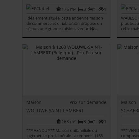
176 m²
3
1
1
Idéalement située, cette ancienne maison
WAULSORT
de commerce et d'habitation propose un
plus beau
séjour, une grande cuisine avec arri�...
cette mai
Maison
Prix sur demande
Maison
WOLUWE-SAINT-LAMBERT
SCHAER
168 m²
3
1
1
*** VENDU *** Maison unifamiliale ou
*** VENDU
logement + prof. libérale - à rénover - (168
composée 