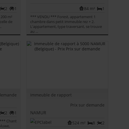
2
1
84 m²
1
 200 m²
*** VENDU *** Forest, appartement 1
celle de
chambre dans petit immeuble rez + 2.
.
L'appartement, type traversant, se trouve
au ...
 demande
Immeuble de rapport
Prix sur demande
NAMUR
2
1
 *** Chant
524 m²
8
2
oluwe,