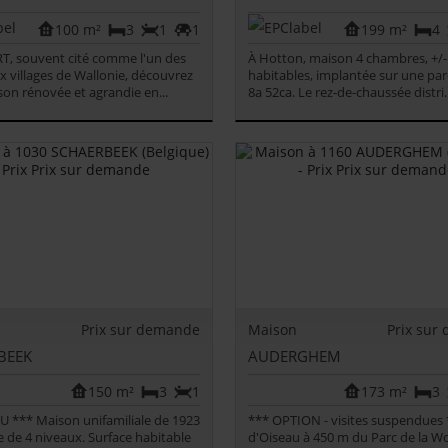
100 m²
3
1
1
199 m²
4
, souvent cité comme l'un des
À Hotton, maison 4 chambres, +/-
x villages de Wallonie, découvrez
habitables, implantée sur une par
son rénovée et agrandie en...
8a 52ca. Le rez-de-chaussée distri..
Prix sur demande
Maison
Prix sur
BEEK
AUDERGHEM
150 m²
3
1
173 m²
3
 *** Maison unifamiliale de 1923
*** OPTION - visites suspendues
de 4 niveaux. Surface habitable
d'Oiseau à 450 m du Parc de la W