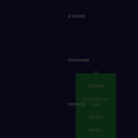
A LOUER
ETRANGER
ESPAGNE
Costa Blanca /
SERVICES
Calida
FRANCE
MAROC