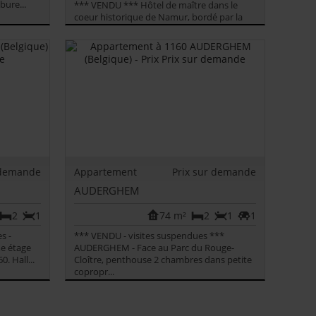
bure...
*** VENDU *** Hôtel de maître dans le
coeur historique de Namur, bordé par la
Sambre, face à la Citadelle et à cô...
 demande
Appartement
Prix sur demande
AUDERGHEM
2
1
74 m²
2
1
1
s -
*** VENDU - visites suspendues ***
e étage
AUDERGHEM - Face au Parc du Rouge-
. Hall...
Cloître, penthouse 2 chambres dans petite
copropr...