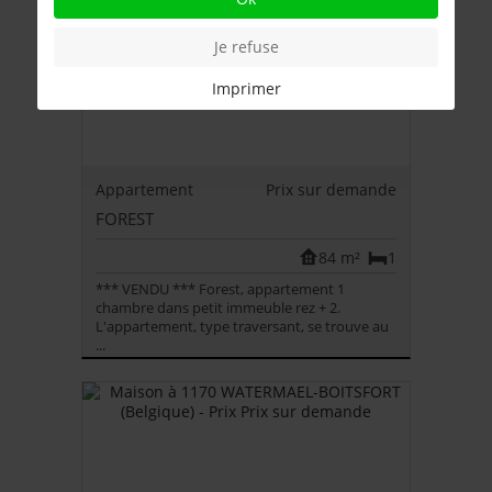
Je refuse
Imprimer
Appartement
Prix sur demande
FOREST
84 m²
1
*** VENDU *** Forest, appartement 1
chambre dans petit immeuble rez + 2.
L'appartement, type traversant, se trouve au
...