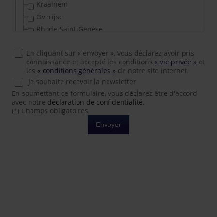
Kraainem
Camping
Overijse
Commerce
Rhode-Saint-Genèse
entrepôt et ou bureau
Sterrebeek
Restaurant
En cliquant sur « envoyer », vous déclarez avoir pris
Tervuren
Garages
connaissance et accepté les conditions
« vie privée »
et
Wemmel
Garage fermé
les
« conditions générales »
de notre site internet.
Wezembeek-Oppem
Parking extérieur
Je souhaite recevoir la newsletter
BRABANT WALLON
En soumettant ce formulaire, vous déclarez être d'accord
Parking intérieur
avec notre
déclaration de confidentialité
.
GENAPPE
Immeuble de rapport
(*) Champs obligatoires
La Louvière
Immeuble à appartements
Envoyer
LASNE
Immeuble commercial
Couture
Immeuble de bureaux
Genval
Immeuble industriel
La Hulpe
Immeuble mixte
Lasne
location à court terme
Maransart
appartement location à court terme
Ohain
Maison
Plancenoit