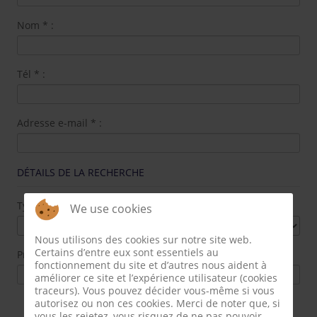
Nom
*
:
Tél
*
:
Adresse e-mail
*
:
DÉTAILS DE LA RECHERCHE
Type de transaction
*
:
We use cookies
Nous utilisons des cookies sur notre site web.
Certains d’entre eux sont essentiels au
Prix max :
fonctionnement du site et d’autres nous aident à
améliorer ce site et l’expérience utilisateur (cookies
traceurs). Vous pouvez décider vous-même si vous
autorisez ou non ces cookies. Merci de noter que, si
Terrasse
vous les rejetez, vous risquez de ne pas pouvoir