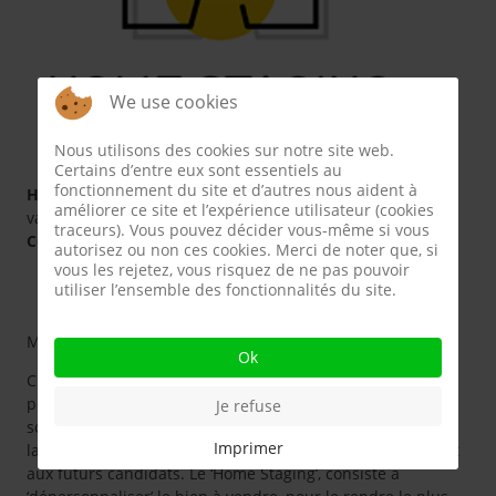
We use cookies
Nous utilisons des cookies sur notre site web.
Certains d’entre eux sont essentiels au
fonctionnement du site et d’autres nous aident à
Home staging
, travaux de rafraîchissement et mise en
améliorer ce site et l’expérience utilisateur (cookies
valeur de votre bien.
traceurs). Vous pouvez décider vous-même si vous
Conseils énergétiques
autorisez ou non ces cookies. Merci de noter que, si
vous les rejetez, vous risquez de ne pas pouvoir
utiliser l’ensemble des fonctionnalités du site.
Mise en valeur de votre bien pour la vente ou la location.
Ok
Chacun d’entre nous, au fil des ans, aura eu plaisir à
personnaliser son intérieur. Et c’est heureux que son chez
Je refuse
soi nous ressemble. Mais comme tous les goûts sont dans
Imprimer
la nature, il n’est pas toujours évident que ceux-ci plairont
aux futurs candidats. Le ‘Home Staging’, consiste à