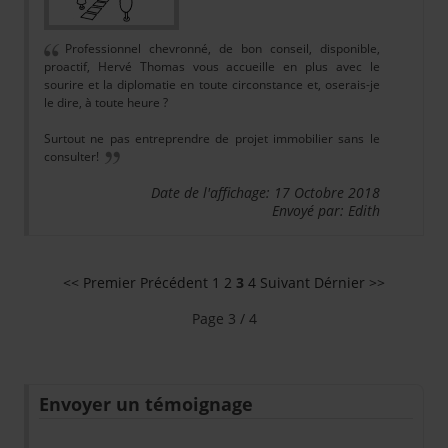
Professionnel chevronné, de bon conseil, disponible,
proactif, Hervé Thomas vous accueille en plus avec le
sourire et la diplomatie en toute circonstance et, oserais-je
le dire, à toute heure ?
Surtout ne pas entreprendre de projet immobilier sans le
consulter!
Date de l'affichage: 17 Octobre 2018
Envoyé par: Edith
<< Premier
Précédent
1
2
3
4
Suivant
Dérnier >>
Page 3 / 4
Envoyer un témoignage