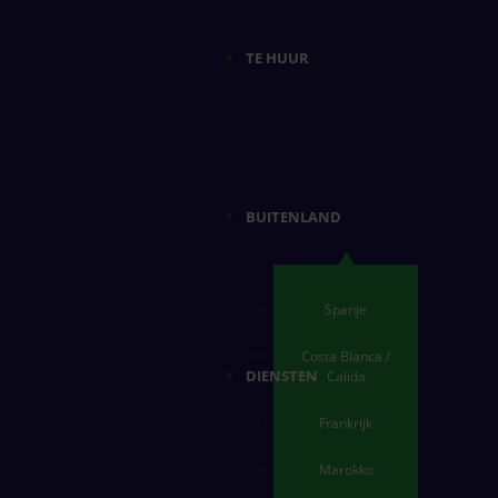
TE HUUR
BUITENLAND
Spanje
Costa Blanca /
DIENSTEN
Calida
Frankrijk
Marokko