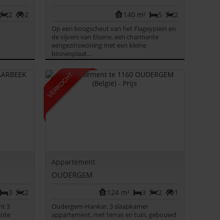
2
2
140 m²
5
2
Op een boogscheut van het Flageyplein en
de vijvers van Elsene, een charmante
eengezinswoning met een kleine
binnenplaat...
Appartement
OUDERGEM
3
2
124 m²
3
2
1
nt 3
Oudergem-Hankar, 3 slaapkamer
rote
appartement, met terras en tuin, gebouwd