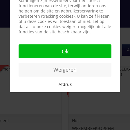
Sommigen zijn essentieel voor het correct
functioneren van de site, terwijl anderen ons
helpen om de site en gebruikerservaring te
verbeteren (tracking cookies). U kan zelf kiezen
of u deze cookies wil toestaan of niet. Let op
dat als u onze cookies weigert mogelijk niet alle
functies van de site beschikbaar zijn.
A
Ok
Weigeren
Afdruk
ment
Huis
WEZEMBEEK-OPPEM