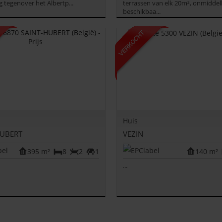
g tegenover het Albertp...
terrassen van elk 20m², onmiddell
beschikbaa...
Huis
HUBERT
VEZIN
395 m²
8
2
1
140 m²
...