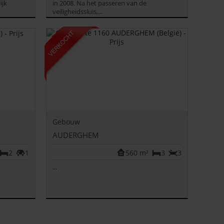
ijk
in 2008. Na het passeren van de
veiligheidssluis,...
Gebouw
AUDERGHEM
2
1
560 m²
3
3
...