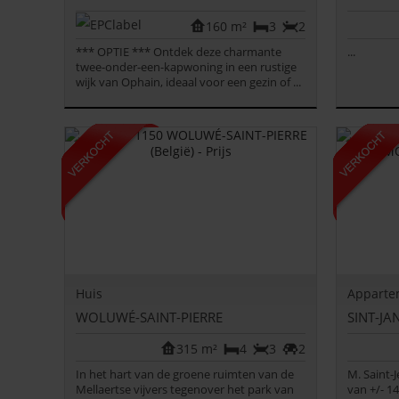
160 m²
3
2
*** OPTIE *** Ontdek deze charmante
...
twee-onder-een-kapwoning in een rustige
wijk van Ophain, ideaal voor een gezin of ...
Huis
Apparte
WOLUWÉ-SAINT-PIERRE
SINT-J
315 m²
4
3
2
In het hart van de groene ruimten van de
M. Saint-
Mellaertse vijvers tegenover het park van
van +/- 14