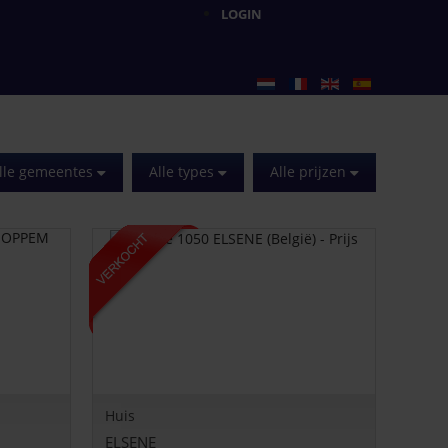
LOGIN
lle gemeentes
Alle types
Alle prijzen
Huis
ELSENE