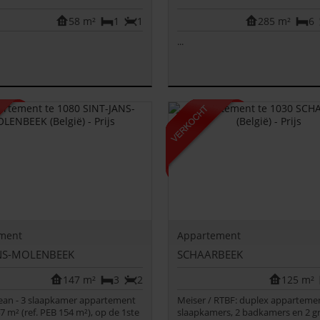
58 m²
1
1
285 m²
6
...
ment
Appartement
ANS-MOLENBEEK
SCHAARBEEK
147 m²
3
2
125 m²
Jean - 3 slaapkamer appartement
Meiser / RTBF: duplex apparteme
7 m² (ref. PEB 154 m²), op de 1ste
slaapkamers, 2 badkamers en 2 g