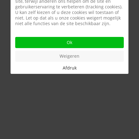
site, terwijl anderen ons helpen om de site en
gebruikerservaring te verbeteren (tracking cookies).
U kan zelf kiezen of u deze cookies wil toestaan of
niet. Let op dat als u onze cookies weigert mogelijk
niet alle functies van de site beschikbaar zijn.
Riad
€ 275.000
Ok
AGADIR (Marokko)
Weigeren
100 m²
3
2
Afdruk
...