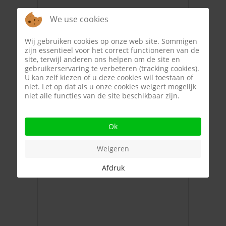
We use cookies
Wij gebruiken cookies op onze web site. Sommigen
zijn essentieel voor het correct functioneren van de
site, terwijl anderen ons helpen om de site en
gebruikerservaring te verbeteren (tracking cookies).
Riad
€ 275.000
U kan zelf kiezen of u deze cookies wil toestaan of
AGADIR (Marokko)
niet. Let op dat als u onze cookies weigert mogelijk
niet alle functies van de site beschikbaar zijn.
100 m²
3
2
...
Ok
Weigeren
Afdruk