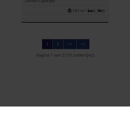
DENIA (Spanje)
189 m²
4
4
...
1
2
>>
>|
Pagina 1 van 2 [19 zoekertjes]
Foto's en tekst copyright © IMMOFOX
Design en broncode copyright © Omnicasa
Disclaimer
-
Privacy statement