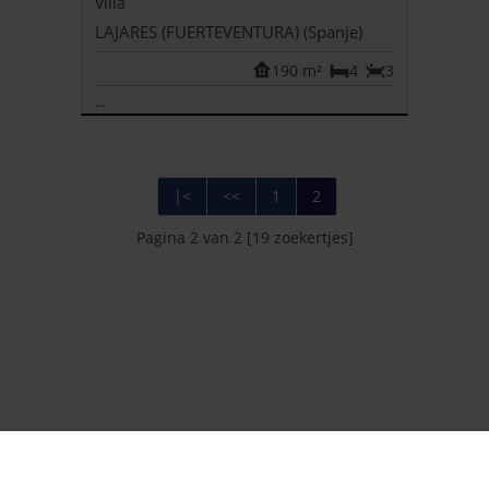
Villa
LAJARES (FUERTEVENTURA) (Spanje)
190 m²
4
3
...
|<
<<
1
2
Pagina 2 van 2 [19 zoekertjes]
Foto's en tekst copyright © IMMOFOX