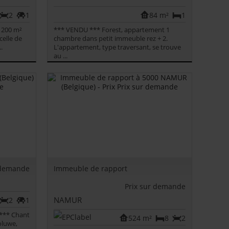
2
1
84 m²
1
 200 m²
*** VENDU *** Forest, appartement 1
celle de
chambre dans petit immeuble rez + 2.
.
L'appartement, type traversant, se trouve
au ...
 demande
Immeuble de rapport
Prix sur demande
NAMUR
2
1
 *** Chant
524 m²
8
2
oluwe,