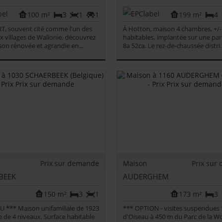
100 m²
3
1
1
199 m²
4
, souvent cité comme l'un des
À Hotton, maison 4 chambres, +/-
x villages de Wallonie, découvrez
habitables, implantée sur une par
son rénovée et agrandie en...
8a 52ca. Le rez-de-chaussée distri..
Prix sur demande
Maison
Prix sur
BEEK
AUDERGHEM
150 m²
3
1
173 m²
3
 *** Maison unifamiliale de 1923
*** OPTION - visites suspendues
de 4 niveaux. Surface habitable
d'Oiseau à 450 m du Parc de la W