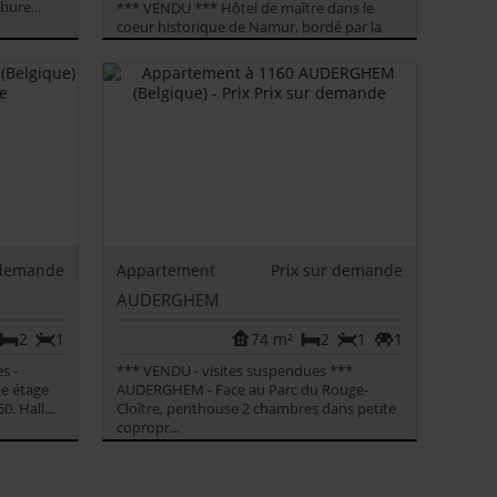
bure...
*** VENDU *** Hôtel de maître dans le
coeur historique de Namur, bordé par la
Sambre, face à la Citadelle et à cô...
 demande
Appartement
Prix sur demande
AUDERGHEM
2
1
74 m²
2
1
1
s -
*** VENDU - visites suspendues ***
e étage
AUDERGHEM - Face au Parc du Rouge-
. Hall...
Cloître, penthouse 2 chambres dans petite
copropr...