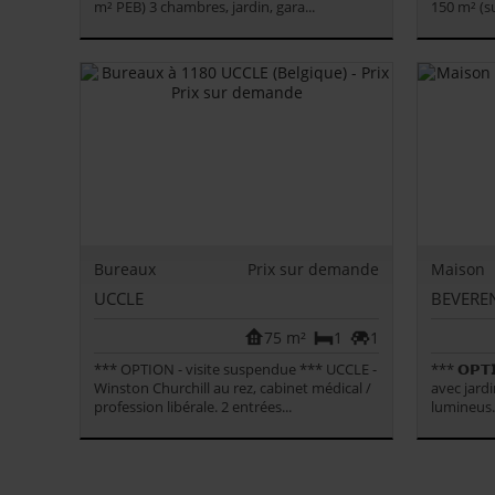
m² PEB) 3 chambres, jardin, gara...
150 m² (s
Bureaux
Prix sur demande
Maison
UCCLE
BEVEREN
75 m²
1
1
*** OPTION - visite suspendue *** UCCLE -
*** 𝗢𝗣𝗧
Winston Churchill au rez, cabinet médical /
avec jard
profession libérale. 2 entrées...
lumineus.