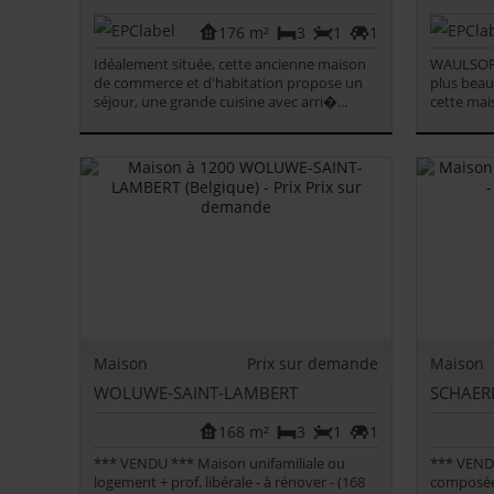
176 m²
3
1
1
Idéalement située, cette ancienne maison
WAULSORT
de commerce et d'habitation propose un
plus beau
séjour, une grande cuisine avec arri�...
cette mai
Maison
Prix sur demande
Maison
WOLUWE-SAINT-LAMBERT
SCHAER
168 m²
3
1
1
*** VENDU *** Maison unifamiliale ou
*** VENDU
logement + prof. libérale - à rénover - (168
composée 