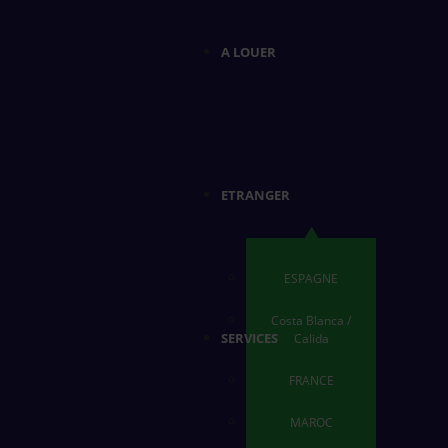
A LOUER
ETRANGER
ESPAGNE
Costa Blanca /
SERVICES
Calida
FRANCE
MAROC