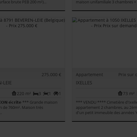
urface brute PEB 200 m²)...
maison unifamiliale 3 chambres + 
275.000 €
Appartement
Prix sur
-LEIE
IXELLES
220 m²
3
1
1
73 m²
𝗢𝗡 𝗲́𝗰𝗿𝗶𝘁𝗲 *** Grande maison
*** VENDU **** Cimetière d'Ixelle
in de 760m². Maison très
appartement 2 chambres, au 2èm
..
d'un petit immeuble des années '60