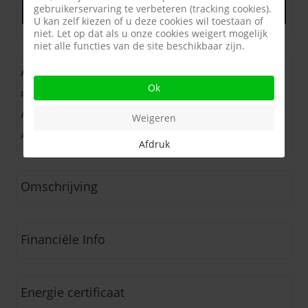
gebruikerservaring te verbeteren (tracking cookies).
Afspraak plannen
U kan zelf kiezen of u deze cookies wil toestaan of
niet. Let op dat als u onze cookies weigert mogelijk
niet alle functies van de site beschikbaar zijn.
Algemeen
Ok
Prijs
:
€ 189.500
Aantal slaapkamers
:
2
Weigeren
Adres
:
82000 MONTAUBAN (Frankrijk)
Afdruk
Omschrijving
Financiële Info
Energie certificaat