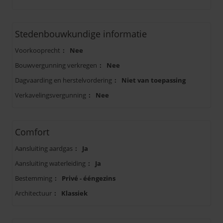
Stedenbouwkundige informatie
Voorkooprecht
:
Nee
Bouwvergunning verkregen
:
Nee
Dagvaarding en herstelvordering
:
Niet van toepassing
Verkavelingsvergunning
:
Nee
Comfort
Aansluiting aardgas
:
Ja
Aansluiting waterleiding
:
Ja
Bestemming
:
Privé - ééngezins
Architectuur
:
Klassiek