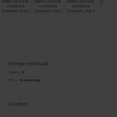
Energie certificaat
E-peil
:
0
EPC
:
In aanvraag
Comfort