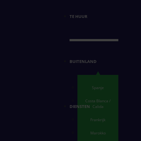
TE HUUR
BUITENLAND
Spanje
Costa Blanca /
DIENSTEN
Calida
Frankrijk
Marokko