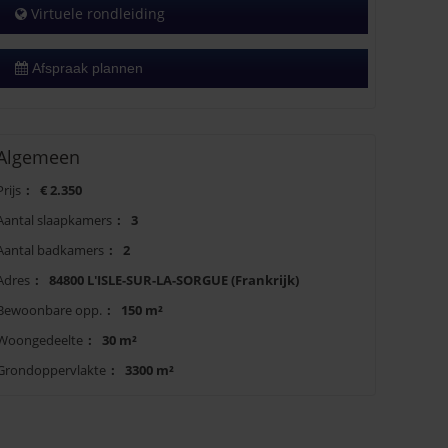
Virtuele rondleiding
Afspraak plannen
Algemeen
Prijs
:
€ 2.350
Aantal slaapkamers
:
3
Aantal badkamers
:
2
Adres
:
84800 L'ISLE-SUR-LA-SORGUE (Frankrijk)
Bewoonbare opp.
:
150 m²
Woongedeelte
:
30 m²
Grondoppervlakte
:
3300 m²