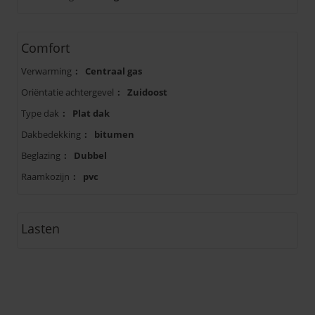
Comfort
Verwarming
:
Centraal gas
Oriëntatie achtergevel
:
Zuidoost
Type dak
:
Plat dak
Dakbedekking
:
bitumen
Beglazing
:
Dubbel
Raamkozijn
:
pvc
Lasten