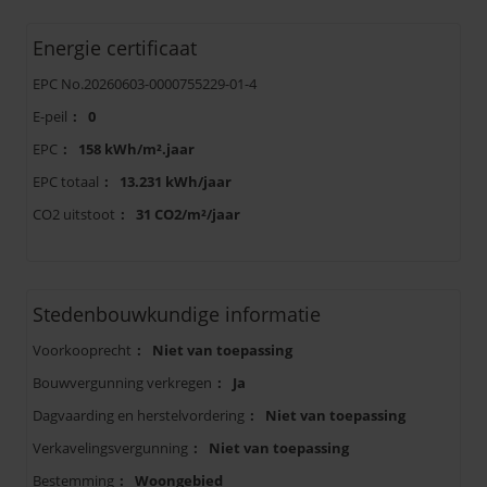
Energie certificaat
EPC No.20260603-0000755229-01-4
E-peil
:
0
EPC
:
158 kWh/m².jaar
EPC totaal
:
13.231 kWh/jaar
CO2 uitstoot
:
31 CO2/m²/jaar
Stedenbouwkundige informatie
Voorkooprecht
:
Niet van toepassing
Bouwvergunning verkregen
:
Ja
Dagvaarding en herstelvordering
:
Niet van toepassing
Verkavelingsvergunning
:
Niet van toepassing
Bestemming
:
Woongebied