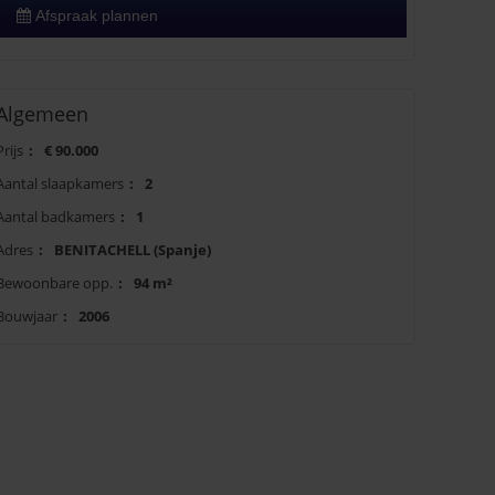
Afspraak plannen
Algemeen
Prijs
:
€ 90.000
Aantal slaapkamers
:
2
Aantal badkamers
:
1
Adres
:
BENITACHELL (Spanje)
Bewoonbare opp.
:
94 m²
Bouwjaar
:
2006