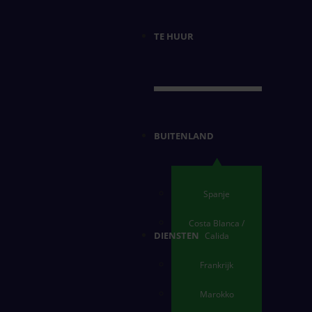
TE HUUR
BUITENLAND
Spanje
Costa Blanca /
DIENSTEN
Calida
Frankrijk
Marokko