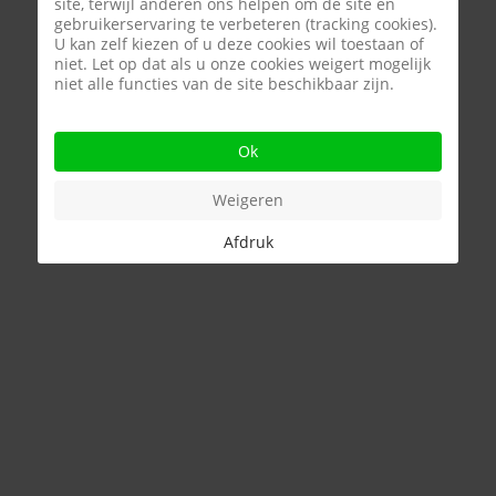
site, terwijl anderen ons helpen om de site en
gebruikerservaring te verbeteren (tracking cookies).
U kan zelf kiezen of u deze cookies wil toestaan of
niet. Let op dat als u onze cookies weigert mogelijk
niet alle functies van de site beschikbaar zijn.
Ok
Weigeren
Afdruk