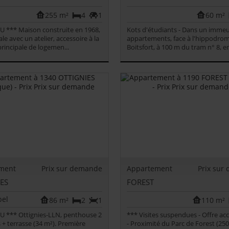
255 m²
4
1
60 m²
 *** Maison construite en 1968,
Kots d'étudiants - Dans un immeu
ale avec un atelier, accessoire à la
appartements, face à l'hippodro
principale de logemen...
Boitsfort, à 100 m du tram n° 8, ent
ment
Prix sur demande
Appartement
Prix sur
ES
FOREST
86 m²
2
1
110 m²
U *** Ottignies-LLN, penthouse 2
*** Visites suspendues - Offre ac
+ terrasse (34 m²). Première
- Proximité du Parc de Forest (250