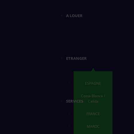
A LOUER
ETRANGER
ESPAGNE
Costa Blanca /
SERVICES
Calida
FRANCE
MAROC