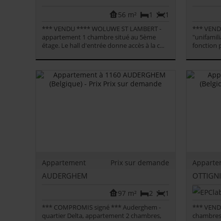
56 m²
1
1
*** VENDU **** WOLUWE ST LAMBERT -
*** VENDU
appartement 1 chambre situé au 5ème
"unifamili
étage. Le hall d'entrée donne accès à la c...
fonction 
Appartement
Prix sur demande
Apparte
AUDERGHEM
OTTIGNI
97 m²
2
1
*** COMPROMIS signé *** Auderghem -
*** VEND
quartier Delta, appartement 2 chambres,
chambres 