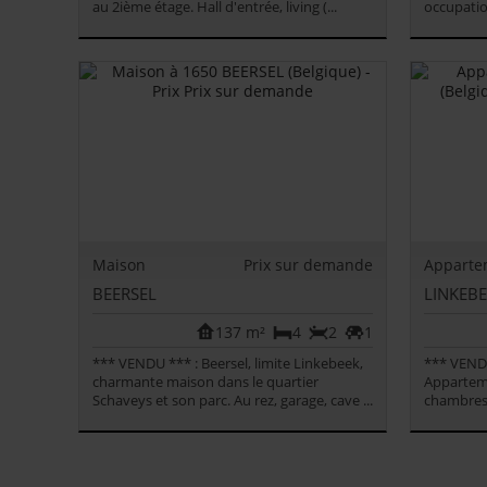
au 2ième étage. Hall d'entrée, living (...
occupatio
Maison
Prix sur demande
Apparte
BEERSEL
LINKEB
137 m²
4
2
1
*** VENDU *** : Beersel, limite Linkebeek,
*** VEND
charmante maison dans le quartier
Apparteme
Schaveys et son parc. Au rez, garage, cave ...
chambres, 