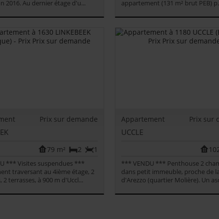
n 2016. Au dernier étage d'u...
appartement (131 m² brut PEB) p..
ment
Prix sur demande
Appartement
Prix sur
EEK
UCCLE
79 m²
2
1
10
U *** Visites suspendues ***
*** VENDU *** Penthouse 2 cha
nt traversant au 4ième étage, 2
dans petit immeuble, proche de la
2 terrasses, à 900 m d'Uccl...
d'Arezzo (quartier Molière). Un asc