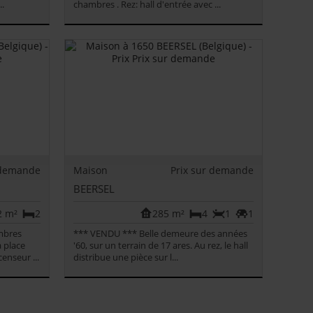
.
chambres . Rez: hall d'entrée avec ...
 demande
Maison
Prix sur demande
BEERSEL
2 m²
2
285 m²
4
1
1
mbres
*** VENDU *** Belle demeure des années
 place
'60, sur un terrain de 17 ares. Au rez, le hall
enseur ...
distribue une pièce sur l...