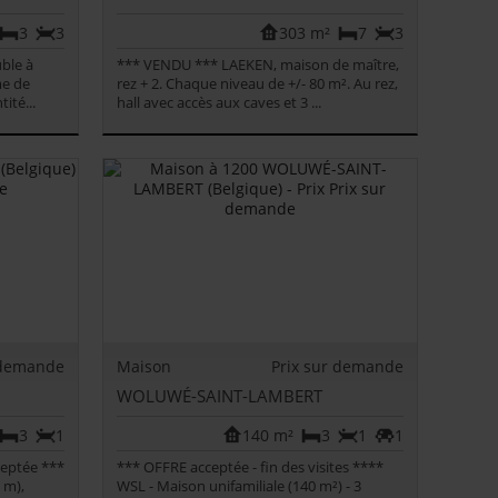
3
3
303 m²
7
3
ble à
*** VENDU *** LAEKEN, maison de maître,
me de
rez + 2. Chaque niveau de +/- 80 m². Au rez,
ité...
hall avec accès aux caves et 3 ...
 demande
Maison
Prix sur demande
WOLUWÉ-SAINT-LAMBERT
3
1
140 m²
3
1
1
ceptée ***
*** OFFRE acceptée - fin des visites ****
 m),
WSL - Maison unifamiliale (140 m²) - 3