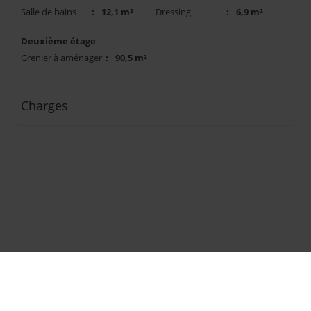
Salle de bains
:
12,1 m²
Dressing
:
6,9 m²
Deuxième étage
Grenier à aménager
:
90,5 m²
Charges
Textes copyright © IMMOFOX
Design et code source copyright © Omnicasa
Clause de non-responsabilité
-
Protection vie privée &