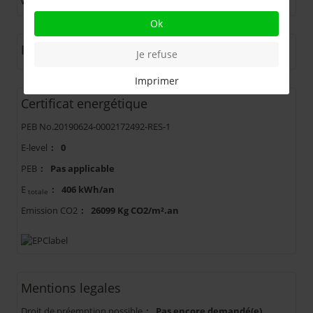
www.immofox.be.
Info & visite: +32 478 03 61 08
Ok
Informations financières
Je refuse
Imprimer
Certificat energétique
PEB No.20190624-0002172492-RES-1
E-level
:
0
PEB
:
Pas applicable
E
:
406 kWh/an
totale
Emission CO2
:
26099 Kg CO2/m².an
Mentions legales
Droit de préemption possible
:
Pas encore demandé(e)