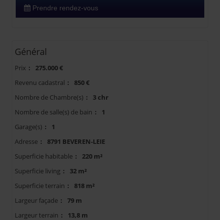
Prendre rendez-vous
Général
Prix
:
275.000 €
Revenu cadastral
:
850 €
Nombre de Chambre(s)
:
3 chr
Nombre de salle(s) de bain
:
1
Garage(s)
:
1
Adresse
:
8791 BEVEREN-LEIE
Superficie habitable
:
220 m²
Superficie living
:
32 m²
Superficie terrain
:
818 m²
Largeur façade
:
79 m
Largeur terrain
:
13,8 m