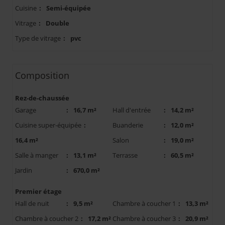
Cuisine
:
Semi-équipée
Vitrage
:
Double
Type de vitrage
:
pvc
Composition
Rez-de-chaussée
Garage
:
16,7 m²
Hall d'entrée
:
14,2 m²
Cuisine super-équipée
:
Buanderie
:
12,0 m²
16,4 m²
Salon
:
19,0 m²
Salle à manger
:
13,1 m²
Terrasse
:
60,5 m²
Jardin
:
670,0 m²
Premier étage
Hall de nuit
:
9,5 m²
Chambre à coucher 1
:
13,3 m²
Chambre à coucher 2
:
17,2 m²
Chambre à coucher 3
:
20,9 m²