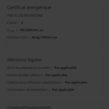
Certificat energétique
PEB No.20160526002888
E-level
:
0
E
:
185 kWh/m².an
spec
Emission CO2
:
46 Kg CO2/m².an
Mentions legales
Droit de préemption possible
:
Pas applicable
Permis de bâtir obtenu
:
Pas applicable
Citation pour infraction urbanistique
:
Pas applicable
Autorisation de lotissement
:
Pas applicable
Confort/Equipements