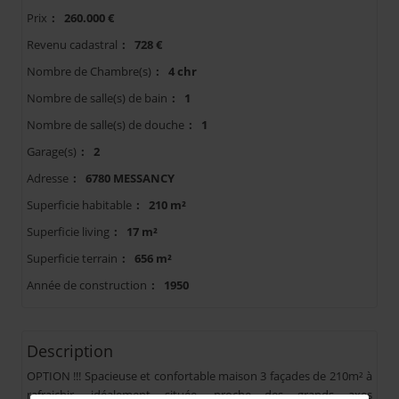
Prix
:
260.000 €
Revenu cadastral
:
728 €
Nombre de Chambre(s)
:
4 chr
Nombre de salle(s) de bain
:
1
Nombre de salle(s) de douche
:
1
Garage(s)
:
2
Adresse
:
6780 MESSANCY
Superficie habitable
:
210 m²
Superficie living
:
17 m²
Superficie terrain
:
656 m²
Année de construction
:
1950
Description
OPTION !!! Spacieuse et confortable maison 3 façades de 210m² à
rafraichir, idéalement située, proche des grands axes