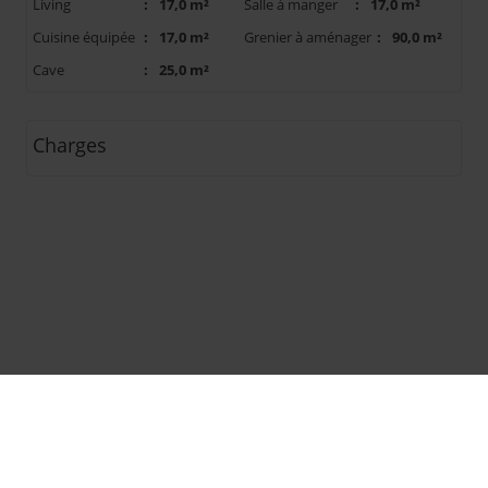
Living
:
17,0 m²
Salle à manger
:
17,0 m²
Cuisine équipée
:
17,0 m²
Grenier à aménager
:
90,0 m²
Cave
:
25,0 m²
Charges
Textes copyright © IMMOFOX
Design et code source copyright © Omnicasa
Clause de non-responsabilité
-
Protection vie privée &
RGPD