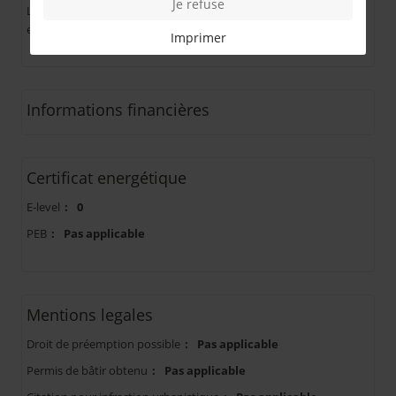
Je refuse
Le
GALGENBERG
est une colline et un quartier de la ville d'
Arlon
,
en province du Luxembourg
Imprimer
Informations financières
Certificat energétique
E-level
:
0
PEB
:
Pas applicable
Mentions legales
Droit de préemption possible
:
Pas applicable
Permis de bâtir obtenu
:
Pas applicable