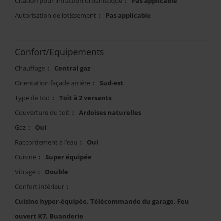
Citation pour infraction urbanistique
:
Pas applicable
Autorisation de lotissement
:
Pas applicable
Confort/Equipements
Chauffage
:
Central gaz
Orientation façade arrière
:
Sud-est
Type de toit
:
Toit à 2 versants
Couverture du toit
:
Ardoises naturelles
Gaz
:
Oui
Raccordement à l’eau
:
Oui
Cuisine
:
Super équipée
Vitrage
:
Double
Confort intérieur
:
Cuisine hyper-équipée, Télécommande du garage, Feu
ouvert K7, Buanderie