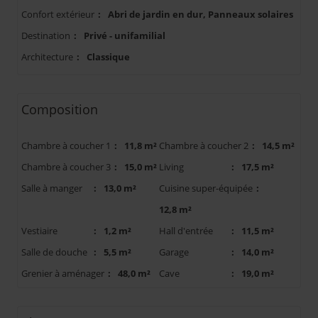
Confort extérieur
:
Abri de jardin en dur, Panneaux solaires
Destination
:
Privé - unifamilial
Architecture
:
Classique
Composition
Chambre à coucher 1
:
11,8 m²
Chambre à coucher 2
:
14,5 m²
Chambre à coucher 3
:
15,0 m²
Living
:
17,5 m²
Salle à manger
:
13,0 m²
Cuisine super-équipée
:
12,8 m²
Vestiaire
:
1,2 m²
Hall d'entrée
:
11,5 m²
Salle de douche
:
5,5 m²
Garage
:
14,0 m²
Grenier à aménager
:
48,0 m²
Cave
:
19,0 m²