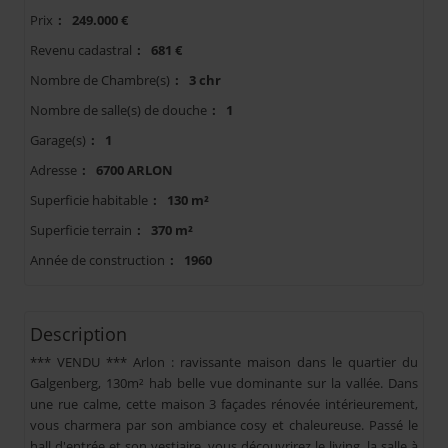
Prix
:
249.000 €
Revenu cadastral
:
681 €
Nombre de Chambre(s)
:
3 chr
Nombre de salle(s) de douche
:
1
Garage(s)
:
1
Adresse
:
6700 ARLON
Superficie habitable
:
130 m²
Superficie terrain
:
370 m²
Année de construction
:
1960
Description
*** VENDU *** Arlon : ravissante maison dans le quartier du
Galgenberg, 130m² hab belle vue dominante sur la vallée. Dans
une rue calme, cette maison 3 façades rénovée intérieurement,
vous charmera par son ambiance cosy et chaleureuse. Passé le
hall d'entrée et son vestiaire, vous découvrirez le living, la salle à