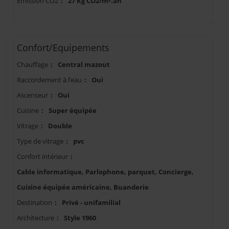
Emission CO2
:
27 Kg CO2/m².an
Confort/Equipements
Chauffage
:
Central mazout
Raccordement à l’eau
:
Oui
Ascenseur
:
Oui
Cuisine
:
Super équipée
Vitrage
:
Double
Type de vitrage
:
pvc
Confort intérieur
:
Cable informatique, Parlophone, parquet, Concierge,
Cuisine équipée américaine, Buanderie
Destination
:
Privé - unifamilial
Architecture
:
Style 1960