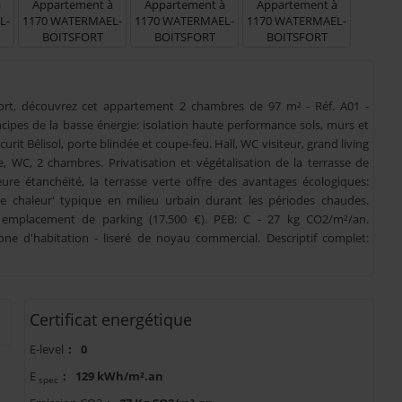
rt, découvrez cet appartement 2 chambres de 97 m² - Réf. A01 -
cipes de la basse énergie: isolation haute performance sols, murs et
rit Bélisol, porte blindée et coupe-feu. Hall, WC visiteur, grand living
e, WC, 2 chambres. Privatisation et végétalisation de la terrasse de
eure étanchéité, la terrasse verte offre des avantages écologiques:
t de chaleur' typique en milieu urbain durant les périodes chaudes.
n emplacement de parking (17.500 €). PEB: C - 27 kg CO2/m²/an.
e d'habitation - liseré de noyau commercial. Descriptif complet:
Certificat energétique
E-level
:
0
E
:
129 kWh/m².an
spec