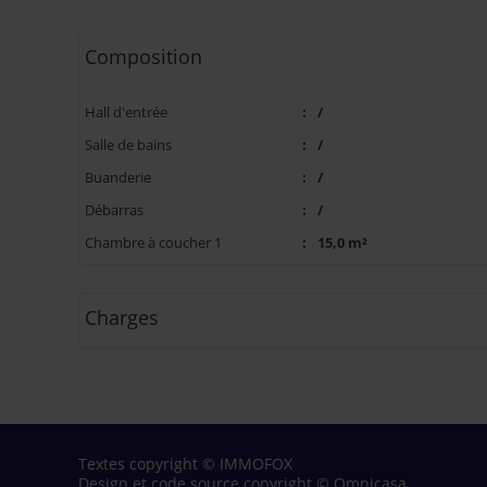
Composition
Hall d'entrée
:
/
Salle de bains
:
/
Buanderie
:
/
Débarras
:
/
Chambre à coucher 1
:
15,0 m²
Charges
Textes copyright © IMMOFOX
Design et code source copyright © Omnicasa