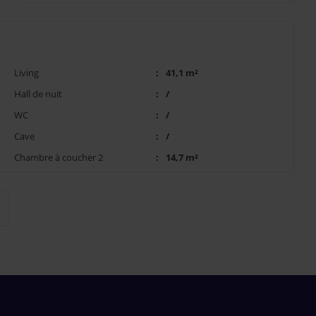
Living
:
41,1 m²
Hall de nuit
:
/
WC
:
/
Cave
:
/
Chambre à coucher 2
:
14,7 m²