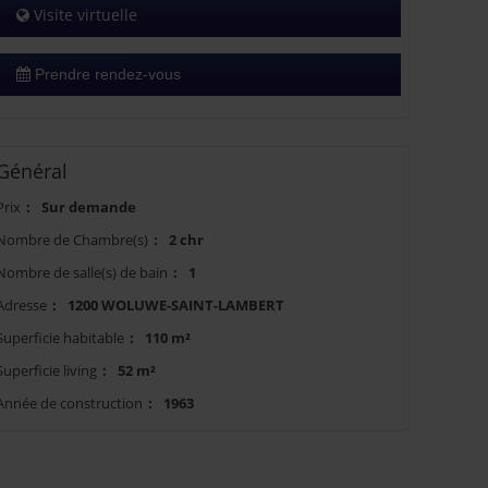
Visite virtuelle
Prendre rendez-vous
Général
Prix
:
Sur demande
Nombre de Chambre(s)
:
2 chr
Nombre de salle(s) de bain
:
1
Adresse
:
1200 WOLUWE-SAINT-LAMBERT
Superficie habitable
:
110 m²
Superficie living
:
52 m²
Année de construction
:
1963