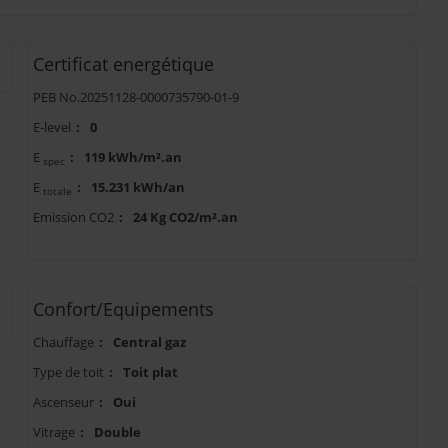
Certificat energétique
PEB No.20251128-0000735790-01-9
E-level
:
0
E
:
119 kWh/m².an
spec
E
:
15.231 kWh/an
totale
Emission CO2
:
24 Kg CO2/m².an
Confort/Equipements
Chauffage
:
Central gaz
Type de toit
:
Toit plat
Ascenseur
:
Oui
Vitrage
:
Double