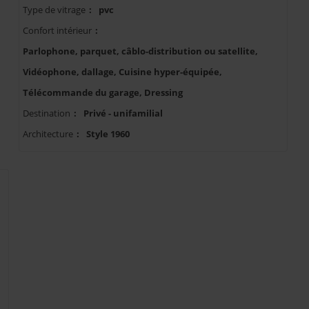
Type de vitrage
:
pvc
Confort intérieur
:
Parlophone, parquet, câblo-distribution ou satellite,
Vidéophone, dallage, Cuisine hyper-équipée,
Télécommande du garage, Dressing
Destination
:
Privé - unifamilial
Architecture
:
Style 1960