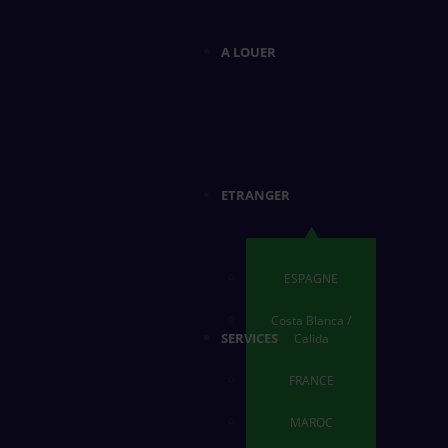
A LOUER
ETRANGER
ESPAGNE
Costa Blanca /
SERVICES
Calida
FRANCE
MAROC