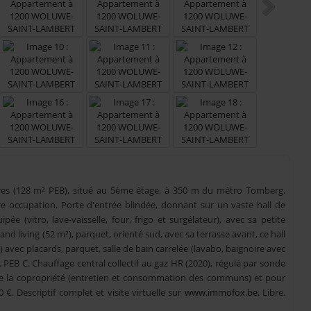
res (128 m² PEB), situé au 5ème étage, à 350 m du métro Tomberg.
e occupation. Porte d'entrée blindée, donnant sur un vaste hall de
ée (vitro, lave-vaisselle, four, frigo et surgélateur), avec sa petite
rand living (52 m²), parquet, orienté sud, avec sa terrasse avant, ce hall
) avec placards, parquet, salle de bain carrelée (lavabo, baignoire avec
. PEB C. Chauffage central collectif au gaz HR (2020), régulé par sonde
 de la copropriété (entretien et consommation des communs) et pour
 €. Descriptif complet et visite virtuelle sur
www.immofox.be.
Libre.