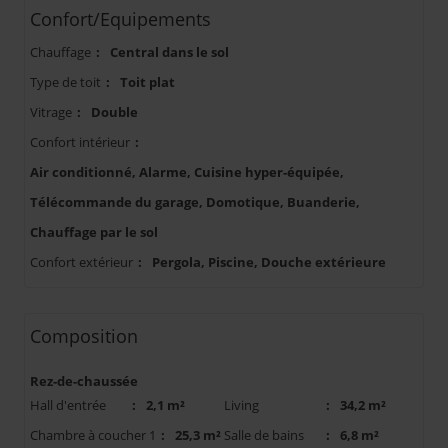
Confort/Equipements
Chauffage
:
Central dans le sol
Type de toit
:
Toit plat
Vitrage
:
Double
Confort intérieur
:
Air conditionné, Alarme, Cuisine hyper-équipée,
Télécommande du garage, Domotique, Buanderie,
Chauffage par le sol
Confort extérieur
:
Pergola, Piscine, Douche extérieure
Composition
Rez-de-chaussée
Hall d'entrée
:
2,1 m²
Living
:
34,2 m²
Chambre à coucher 1
:
25,3 m²
Salle de bains
:
6,8 m²