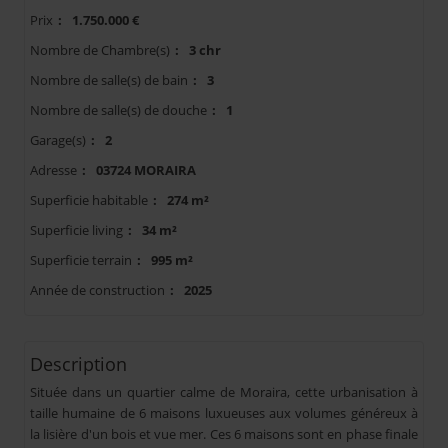
Prix
:
1.750.000 €
Nombre de Chambre(s)
:
3 chr
Nombre de salle(s) de bain
:
3
Nombre de salle(s) de douche
:
1
Garage(s)
:
2
Adresse
:
03724 MORAIRA
Superficie habitable
:
274 m²
Superficie living
:
34 m²
Superficie terrain
:
995 m²
Année de construction
:
2025
Description
Située dans un quartier calme de Moraira, cette urbanisation à
taille humaine de 6 maisons luxueuses aux volumes généreux à
la lisière d'un bois et vue mer. Ces 6 maisons sont en phase finale