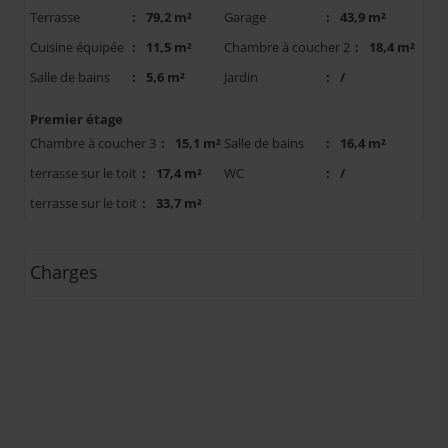
Terrasse
:
79,2 m²
Garage
:
43,9 m²
Cuisine équipée
:
11,5 m²
Chambre à coucher 2
:
18,4 m²
Salle de bains
:
5,6 m²
Jardin
:
/
Premier étage
Chambre à coucher 3
:
15,1 m²
Salle de bains
:
16,4 m²
terrasse sur le toit
:
17,4 m²
WC
:
/
terrasse sur le toit
:
33,7 m²
Charges