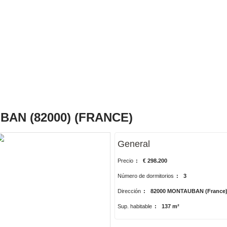
BAN (82000) (FRANCE)
General
Precio
:
€ 298.200
Número de dormitorios
:
3
Dirección
:
82000 MONTAUBAN (France
Sup. habitable
:
137 m²